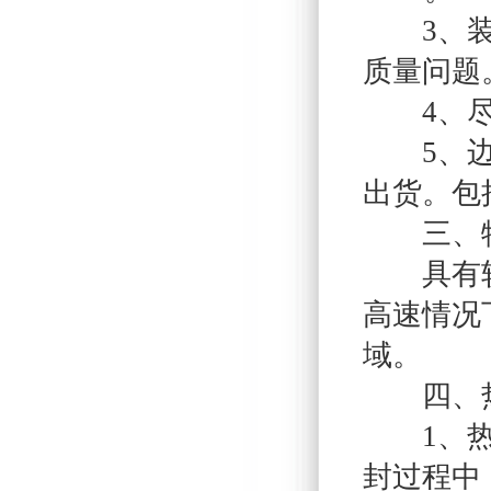
3、装箱
质量问题
4、尽量
5、边料
出货。包
三、
具有较高
高速情况
域。
四、热
1、热封
封过程中