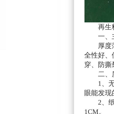
再生料
一、主
厚度薄，
全性好、
穿、防撕
二、质
1、无黑
眼能发现
2、纸管
1CM。