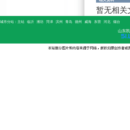
暂无相关
城市分站：
主站
临沂
潍坊
菏泽
滨州
青岛
德州
威海
东营
河北
烟台
山东凯