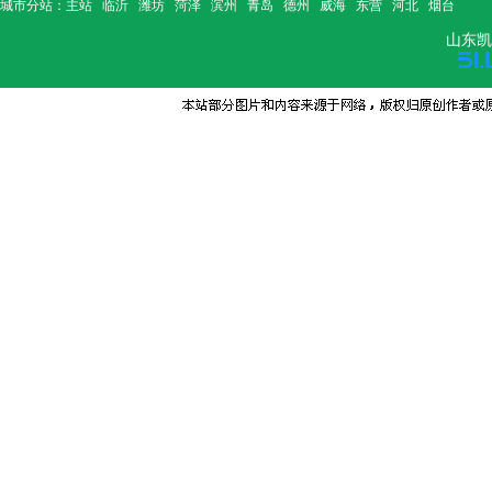
城市分站：
主站
临沂
潍坊
菏泽
滨州
青岛
德州
威海
东营
河北
烟台
山东凯