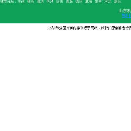
城市分站：
主站
临沂
潍坊
菏泽
滨州
青岛
德州
威海
东营
河北
烟台
山东凯