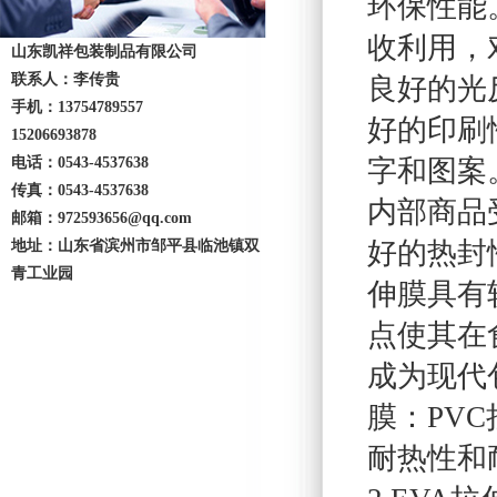
环保性能
收利用，
山东凯祥包装制品有限公司
联系人：李传贵
良好的光
手机：13754789557
好的印刷
15206693878
电话：0543-4537638
字和图案
传真：0543-4537638
内部商品
邮箱：972593656@qq.com
好的热封
地址：山东省滨州市邹平县临池镇双
青工业园
伸膜具有
点使其在
成为现代
膜：PV
耐热性和