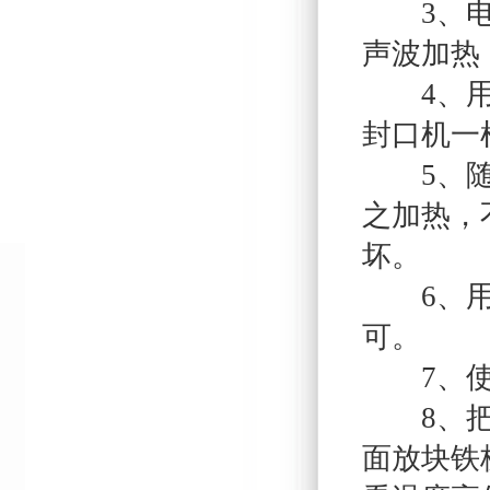
3、电阻
声波加热
4、用一
封口机一
5、随便
之加热，
坏。
6、用火
可。
7、使用
8、把电
面放块铁