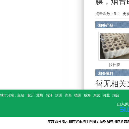
膜
，
烟台
点击次数：
511
更新时
相关产品
拉伸膜
相关资料
暂无相关
城市分站：
主站
临沂
潍坊
菏泽
滨州
青岛
德州
威海
东营
河北
烟台
山东凯