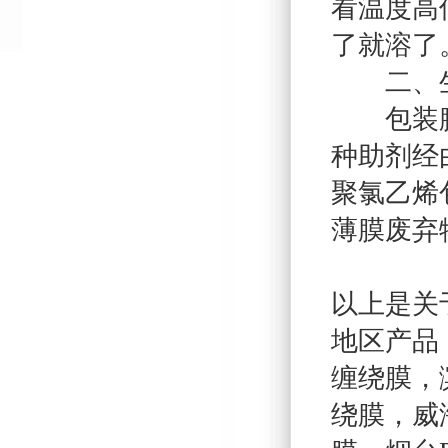
看温度高
了就溶了
二、生
包装膜大
种助剂经
聚氯乙烯
薄膜废弃
以上是关
地区产品
缠绕膜
，
绕膜
，
威